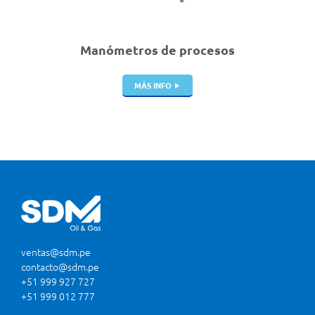
Manómetros de procesos
MÁS INFO
ventas@sdm.pe
contacto@sdm.pe
+51 999 927 727
+51 999 012 777