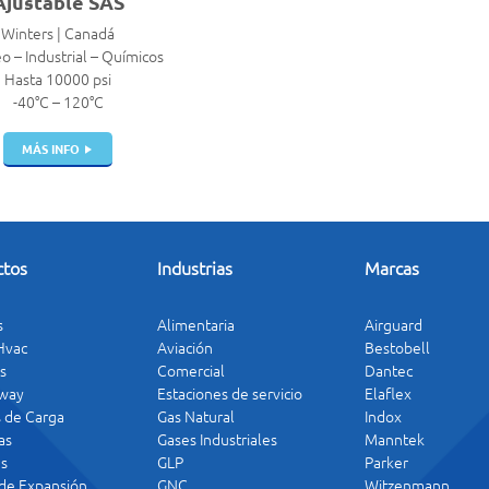
Ajustable SAS
Winters | Canadá
o – Industrial – Químicos
Hasta 10000 psi
-40°C – 120°C
MÁS INFO
ctos
Industrias
Marcas
s
Alimentaria
Airguard
 Hvac
Aviación
Bestobell
s
Comercial
Dantec
way
Estaciones de servicio
Elaflex
s de Carga
Gas Natural
Indox
as
Gases Industriales
Manntek
s
GLP
Parker
 de Expansión
GNC
Witzenmann