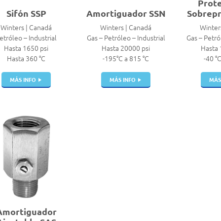
Prote
Sifón SSP
Amortiguador SSN
Sobrepr
Winters | Canadá
Winters | Canadá
Winter
etróleo – Industrial
Gas – Petróleo – Industrial
Gas – Petró
Hasta 1650 psi
Hasta 20000 psi
Hasta 
Hasta 360 °C
-195°C a 815 °C
-40 °
MÁS INFO
MÁS INFO
MÁS
Amortiguador