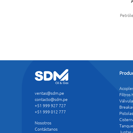
Petróle
Produ
Acople
ventas@sdm.pe
Filtros
contacto@sdm.pe
Válvula
+51 999 927 727
Breaka
+51 999 012 777
Pistola
Cistern
Nosotros
Tanque
Contáctanos
Juntas