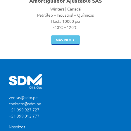
Amortiguador Ajustable SAS
Winters | Canadá
Petróleo – Industrial – Químicos
Hasta 10000 psi
-40°C – 120°C
MÁS INFO
ventas@sdm.pe
contacto@sdm.pe
+51 999 927 727
+51 999 012 777
Nosotros