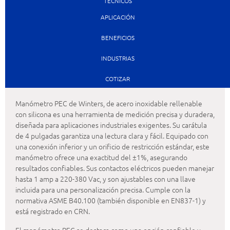
TÉCNICOS
APLICACIÓN
BENEFICIOS
INDUSTRIAS
COTIZAR
Manómetro PEC de Winters, de acero inoxidable rellenable
con silicona es una herramienta de medición precisa y duradera,
diseñada para aplicaciones industriales exigentes. Su carátula
de 4 pulgadas garantiza una lectura clara y fácil. Equipado con
una conexión inferior y un orificio de restricción estándar, este
manómetro ofrece una exactitud del ±1%, asegurando
resultados confiables. Sus contactos eléctricos pueden manejar
hasta 1 amp a 220-380 Vac, y son ajustables con una llave
incluida para una personalización precisa. Cumple con la
normativa ASME B40.100 (también disponible en EN837-1) y
está registrado en CRN.