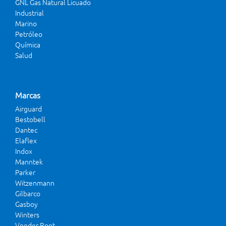
GNL Gas Natural Licuado
Industrial
Marino
Petróleo
Química
Salud
Marcas
Airguard
Bestobell
Dantec
Elaflex
Indox
Manntek
Parker
Witzenmann
Gilbarco
Gasboy
Winters
Veeder Root