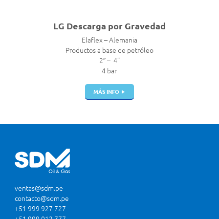
LG Descarga por Gravedad
Elaflex – Alemania
Productos a base de petróleo
2″ – 4”
4 bar
MÁS INFO
ventas@sdm.pe
contacto@sdm.pe
+51 999 927 727
+51 999 012 777