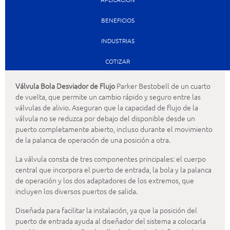
BENEFICIOS
INDUSTRIAS
COTIZAR
Válvula Bola Desviador de Flujo
Parker Bestobell de un cuarto
de vuelta, que permite un cambio rápido y seguro entre las
válvulas de alivio. Aseguran que la capacidad de flujo de la
válvula no se reduzca por debajo del disponible desde un
puerto completamente abierto, incluso durante el movimiento
de la palanca de operación de una posición a otra.
La válvula consta de tres componentes principales: el cuerpo
central que incorpora el puerto de entrada, la bola y la palanca
de operación y los dos adaptadores de los extremos, que
incluyen los diversos puertos de salida.
Diseñada para facilitar la instalación, ya que la posición del
puerto de entrada ayuda al diseñador del sistema a colocarla