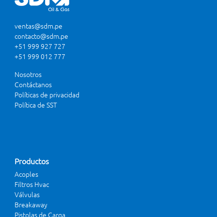
ventas@sdm.pe
contacto@sdm.pe
+51 999 927 727
+51 999 012 777
Nosotros
Contáctanos
Políticas de privacidad
Política de SST
Productos
Acoples
Filtros Hvac
Válvulas
Breakaway
Pistolas de Carga