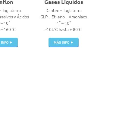
nflon
Gases Líquidos
 Inglaterra
Dantec – Inglaterra
esivos y Ácidos
GLP – Etileno – Amoniaco
 – 10”
1” – 10”
 – 160 °C
-104°C hasta + 80°C
 INFO
MÁS INFO