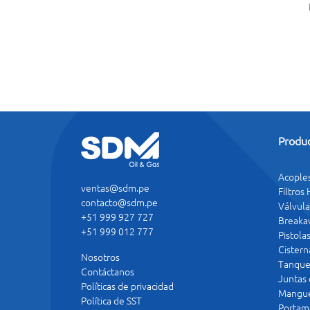
Produ
Acople
ventas@sdm.pe
Filtros
contacto@sdm.pe
Válvula
+51 999 927 727
Breaka
+51 999 012 777
Pistola
Cistern
Nosotros
Tanque
Contáctanos
Juntas
Políticas de privacidad
Mangue
Política de SST
Portam