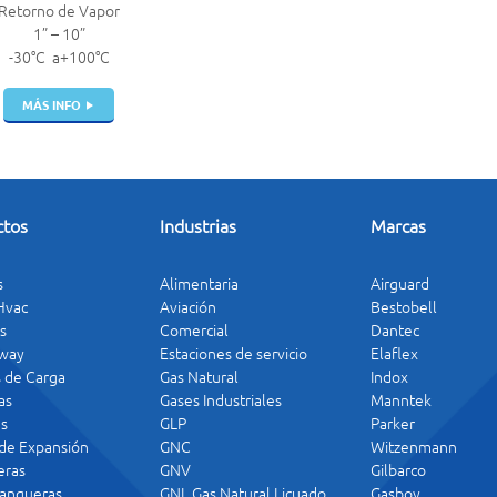
Retorno de Vapor
1” – 10”
-30°C a+100°C
MÁS INFO
ctos
Industrias
Marcas
s
Alimentaria
Airguard
 Hvac
Aviación
Bestobell
s
Comercial
Dantec
way
Estaciones de servicio
Elaflex
s de Carga
Gas Natural
Indox
as
Gases Industriales
Manntek
s
GLP
Parker
 de Expansión
GNC
Witzenmann
ras
GNV
Gilbarco
angueras
GNL Gas Natural Licuado
Gasboy