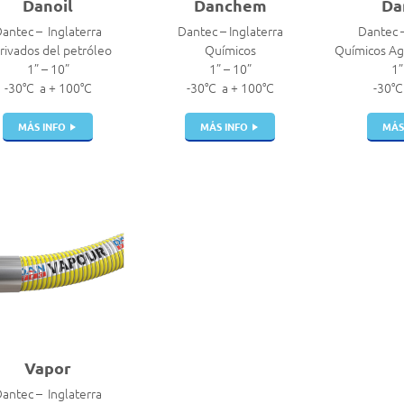
Danoil
Danchem
Da
antec – Inglaterra
Dantec – Inglaterra
Dantec –
rivados del petróleo
Químicos
Químicos Agr
1” – 10”
1” – 10”
1”
-30°C a + 100°C
-30°C a + 100°C
-30°C
MÁS INFO
MÁS INFO
MÁS
Vapor
antec – Inglaterra