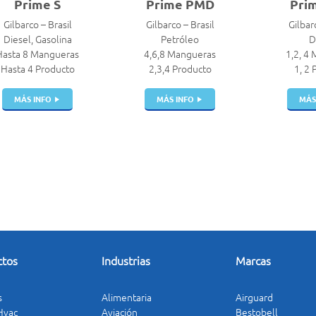
Prime S
Prime PMD
Pri
Gilbarco – Brasil
Gilbarco – Brasil
Gilbar
Diesel, Gasolina
Petróleo
D
Hasta 8 Mangueras
4,6,8 Mangueras
1,2, 4
Hasta 4 Producto
2,3,4 Producto
1, 2 
MÁS INFO
MÁS INFO
MÁS
ctos
Industrias
Marcas
s
Alimentaria
Airguard
 Hvac
Aviación
Bestobell