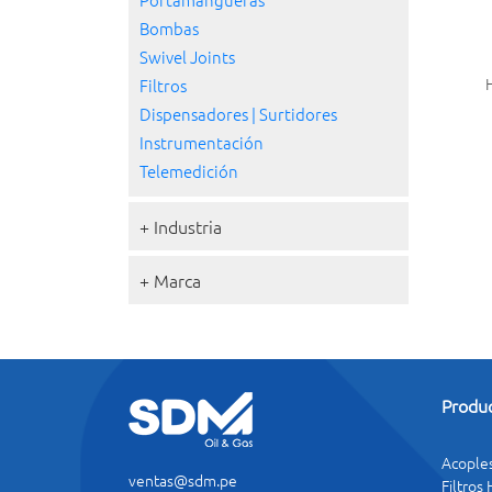
Bombas
Swivel Joints
Filtros
Dispensadores | Surtidores
Instrumentación
Telemedición
+ Industria
+ Marca
Produ
Acople
ventas@sdm.pe
Filtros