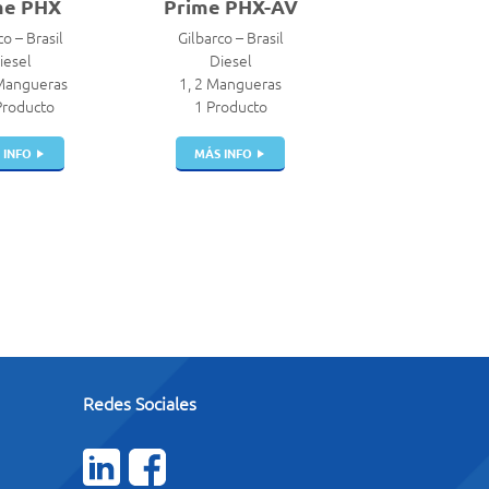
me PHX
Prime PHX-AV
co – Brasil
Gilbarco – Brasil
iesel
Diesel
 Mangueras
1, 2 Mangueras
Producto
1 Producto
 INFO
MÁS INFO
Redes Sociales