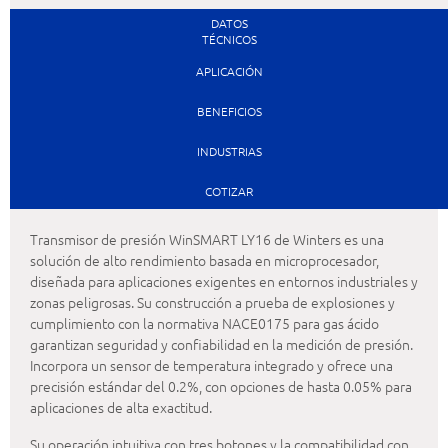
DATOS
TÉCNICOS
APLICACIÓN
BENEFICIOS
INDUSTRIAS
COTIZAR
Transmisor de presión WinSMART LY16 de Winters es una
solución de alto rendimiento basada en microprocesador,
diseñada para aplicaciones exigentes en entornos industriales y
zonas peligrosas. Su construcción a prueba de explosiones y
cumplimiento con la normativa NACE0175 para gas ácido
garantizan seguridad y confiabilidad en la medición de presión.
Incorpora un sensor de temperatura integrado y ofrece una
precisión estándar del 0.2%, con opciones de hasta 0.05% para
aplicaciones de alta exactitud.
Su operación intuitiva con tres botones y la compatibilidad con