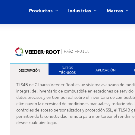
Productos
Industrias
Marcas
| País: EE.UU.
DATOS
APLICACIÓN
DESCRIPCIÓN
TÉCNICOS
TLS4B de Gilbarco Veeder Root es un sistema avanzado de medic
integral del inventario de combustible en estaciones de servici
datos precisos y en tiempo real sobre el inventario de combustib
eliminando la necesidad de mediciones manuales y reduciendo los
controles de acceso personalizados y protección SSL, el TLS4B gar
permitiendo la conectividad remota para monitorear el rendimien
desde cualquier lugar.