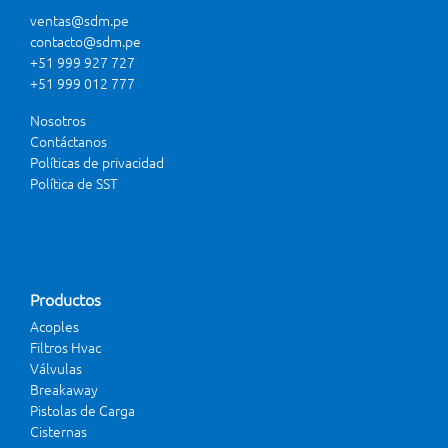
ventas@sdm.pe
contacto@sdm.pe
+51 999 927 727
+51 999 012 777
Nosotros
Contáctanos
Políticas de privacidad
Política de SST
Productos
Acoples
Filtros Hvac
Válvulas
Breakaway
Pistolas de Carga
Cisternas