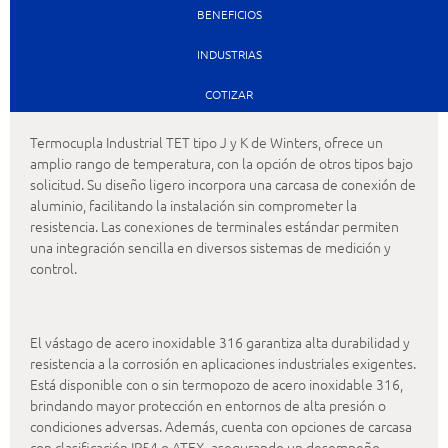
BENEFICIOS
INDUSTRIAS
COTIZAR
Termocupla Industrial TET tipo J y K de Winters, ofrece un
amplio rango de temperatura, con la opción de otros tipos bajo
solicitud. Su diseño ligero incorpora una carcasa de conexión de
aluminio, facilitando la instalación sin comprometer la
resistencia. Las conexiones de terminales estándar permiten
una integración sencilla en diversos sistemas de medición y
control.
El vástago de acero inoxidable 316 garantiza alta durabilidad y
resistencia a la corrosión en aplicaciones industriales exigentes.
Está disponible con o sin termopozo de acero inoxidable 316,
brindando mayor protección en entornos de alta presión o
condiciones adversas. Además, cuenta con opciones de carcasa
con clasificación IP54 o ATEX, asegurando un desempeño