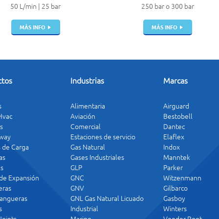
50 L/min | 25 bar
250 bar o 300 bar
MÁS INFO
MÁS INFO
ctos
Industrias
Marcas
s
Alimentaria
Airguard
 Hvac
Aviación
Bestobell
s
Comercial
Dantec
way
Estaciones de servicio
Elaflex
s de Carga
Gas Natural
Indox
as
Gases Industriales
Manntek
s
GLP
Parker
 de Expansión
GNC
Witzenmann
ras
GNV
Gilbarco
angueras
GNL Gas Natural Licuado
Gasboy
s
Industrial
Winters
Joints
Marino
Veeder Root