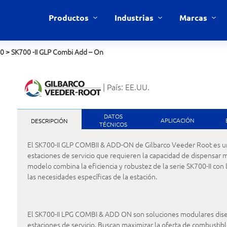
Productos
Industrias
Marcas
00
>
SK700 -II GLP Combi Add – On
| País: EE.UU.
DATOS
APLICACIÓN
DESCRIPCIÓN
TÉCNICOS
El SK700-II GLP COMBII & ADD-ON de Gilbarco Veeder Root es un 
estaciones de servicio que requieren la capacidad de dispensar m
modelo combina la eficiencia y robustez de la serie SK700-II con 
las necesidades específicas de la estación.
El SK700-II LPG COMBI & ADD ON son soluciones modulares diseñad
estaciones de servicio. Buscan maximizar la oferta de combustib