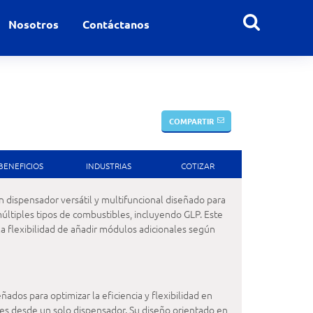
Nosotros
Contáctanos
COMPARTIR
BENEFICIOS
INDUSTRIAS
COTIZAR
dispensador versátil y multifuncional diseñado para
últiples tipos de combustibles, incluyendo GLP. Este
la flexibilidad de añadir módulos adicionales según
os para optimizar la eficiencia y flexibilidad en
les desde un solo dispensador. Su diseño orientado en