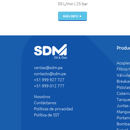
50 L/min | 25 bar
MÁS INFO
Produ
Acople
ventas@sdm.pe
Filtros
contacto@sdm.pe
Válvula
+51 999 927 727
Breaka
+51 999 012 777
Pistola
Cistern
Nosotros
Tanque
Contáctanos
Juntas
Políticas de privacidad
Mangue
Política de SST
Portam
Bomba
Swivel 