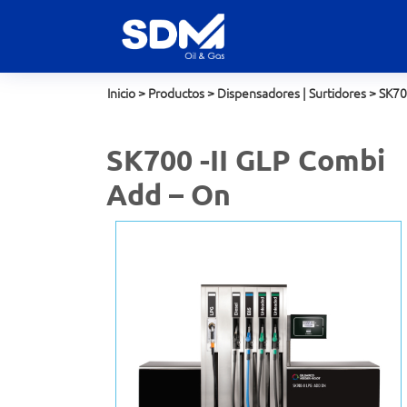
Inicio
>
Productos
>
Dispensadores | Surtidores
>
SK7
SK700 -II GLP Combi
Add – On