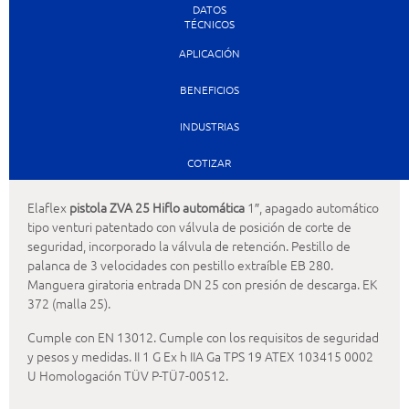
DATOS
TÉCNICOS
APLICACIÓN
BENEFICIOS
INDUSTRIAS
COTIZAR
Elaflex
pistola ZVA 25 Hiflo automática
1″, apagado automático
tipo venturi patentado con válvula de posición de corte de
seguridad, incorporado la válvula de retención. Pestillo de
palanca de 3 velocidades con pestillo extraíble EB 280.
Manguera giratoria entrada DN 25 con presión de descarga. EK
372 (malla 25).
Cumple con EN 13012. Cumple con los requisitos de seguridad
y pesos y medidas. II 1 G Ex h IIA Ga TPS 19 ATEX 103415 0002
U Homologación TÜV P-TÜ7-00512.