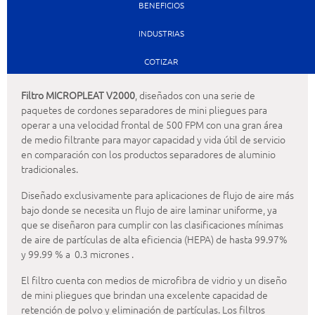
BENEFICIOS
INDUSTRIAS
COTIZAR
Filtro MICROPLEAT V2000
, diseñados con una serie de
paquetes de cordones separadores de mini pliegues para
operar a una velocidad frontal de 500 FPM con una gran área
de medio filtrante para mayor capacidad y vida útil de servicio
en comparación con los productos separadores de aluminio
tradicionales.
Diseñado exclusivamente para aplicaciones de flujo de aire más
bajo donde se necesita un flujo de aire laminar uniforme, ya
que se diseñaron para cumplir con las clasificaciones mínimas
de aire de partículas de alta eficiencia (HEPA) de hasta 99.97%
y 99.99 % a 0.3 micrones .
El filtro cuenta con medios de microfibra de vidrio y un diseño
de mini pliegues que brindan una excelente capacidad de
retención de polvo y eliminación de partículas. Los filtros