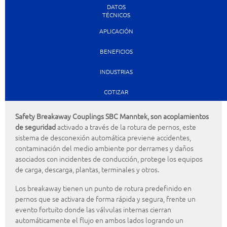
DATOS
TÉCNICOS
APLICACIÓN
BENEFICIOS
INDUSTRIAS
COTIZAR
Safety Breakaway Couplings SBC Manntek, son acoplamientos
de seguridad
activado a través de la rotura de pernos, este
sistema de desconexión automática previene accidentes,
contaminación del medio ambiente por derrames y daños
asociados con incidentes de conducción, protege los equipos
de carga, descarga, plantas, terminales y otros.
Los breakaway tienen un punto de rotura predefinido en
pernos que se activara de forma rápida y segura, frente un
evento fortuito donde las válvulas internas cierran
automáticamente el flujo en ambos lados logrando un