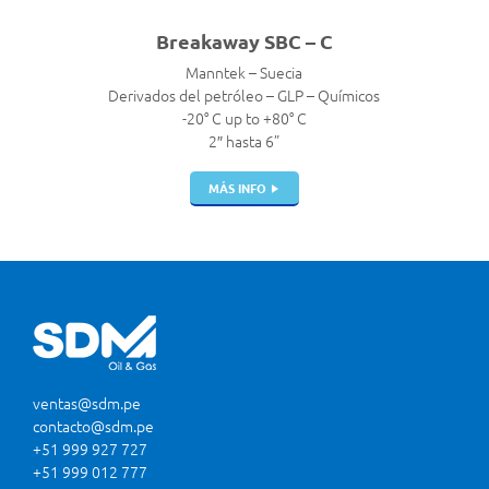
Breakaway SBC – C
Manntek – Suecia
Derivados del petróleo – GLP – Químicos
-20° C up to +80° C
2″ hasta 6”
MÁS INFO
ventas@sdm.pe
contacto@sdm.pe
+51 999 927 727
+51 999 012 777