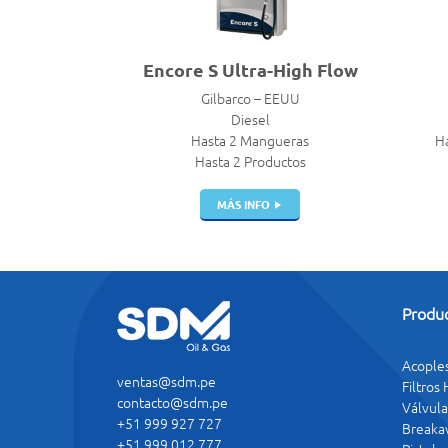
Encore S Ultra-High Flow
Gilbarco – EEUU
Diesel
Hasta 2 Mangueras
Ha
Hasta 2 Productos
MÁS INFO
Produ
Acople
ventas@sdm.pe
Filtros
contacto@sdm.pe
Válvula
+51 999 927 727
Breaka
+51 999 012 777