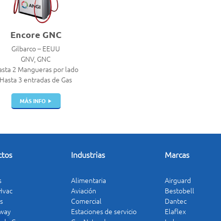
Encore GNC
Gilbarco – EEUU
GNV, GNC
sta 2 Mangueras por lado
Hasta 3 entradas de Gas
MÁS INFO
ctos
Industrias
Marcas
s
Alimentaria
Airguard
 Hvac
Aviación
Bestobell
s
Comercial
Dantec
way
Estaciones de servicio
Elaflex