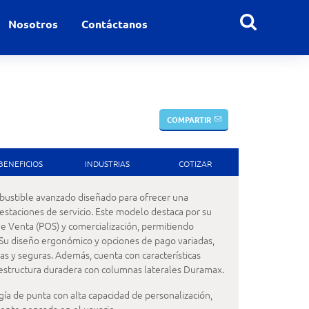
Nosotros
Contáctanos
COMPARTIR
BENEFICIOS
INDUSTRIAS
COTIZAR
bustible avanzado diseñado para ofrecer una
 estaciones de servicio. Este modelo destaca por su
e Venta (POS) y comercialización, permitiendo
. Su diseño ergonómico y opciones de pago variadas,
idas y seguras. Además, cuenta con características
 estructura duradera con columnas laterales Duramax.
gía de punta con alta capacidad de personalización,
mente pensada en el usuario.