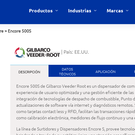
Productos
Industrias
Marcas
re
>
Encore 500S
| País: EE.UU.
DATOS
APLICACIÓN
DESCRIPCIÓN
TÉCNICOS
Encore 500S de Gilbarco Veeder Root es un dispensador de com
experiencia de usuario optimizada y una gestión eficiente de las
integración de tecnologías de despacho de combustible, Punto d
actualizaciones de software vía internet y diagnósticos remotos
como tarjetas contact less y RFID, facilitan las transacciones ráp
como calibración electrónica, medidores de flujo continuo y una
La línea de Surtidores y Dispensadores Encore S, provee tecnolo
brindando a través de su estética única una atención específica