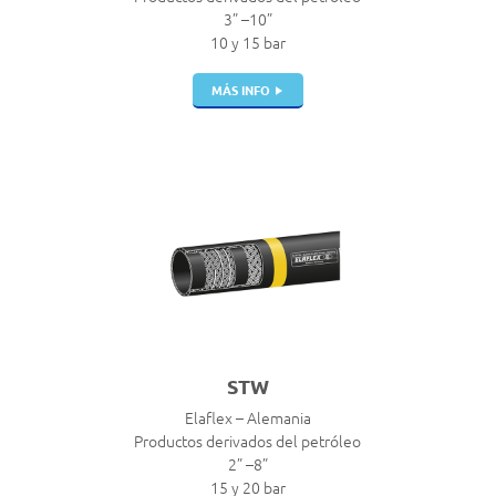
3” –10”
10 y 15 bar
MÁS INFO
STW
Elaflex – Alemania
Productos derivados del petróleo
2” –8”
15 y 20 bar