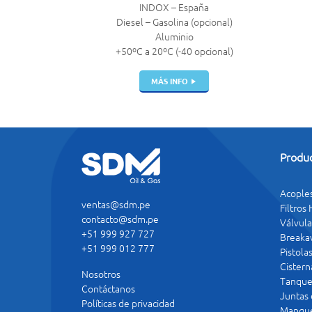
INDOX – España
Diesel – Gasolina (opcional)
Aluminio
+50ºC a 20ºC (-40 opcional)
MÁS INFO
Produ
Acople
ventas@sdm.pe
Filtros
contacto@sdm.pe
Válvula
+51 999 927 727
Breaka
+51 999 012 777
Pistola
Cistern
Nosotros
Tanque
Contáctanos
Juntas
Políticas de privacidad
Mangue