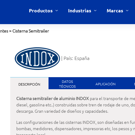
Productos
Industrias
Marcas
antes
>
Cisterna Semitrailer
| País: España
DATOS
APLICACIÓN
DESCRIPCIÓN
TÉCNICOS
Cisterna semitrailer de aluminio INDOX
para el transporte de me
diesel, gasolina etc..) construidas sobre tren de rodaje de uno, d
descarga. Gran variedad de diseños y capacidades.
Las configuraciones de las cisternas INDOX, son diseñadas en fu
bombas, medidores, dispensadores, impresoras etc, los pesos y 
transporte local.