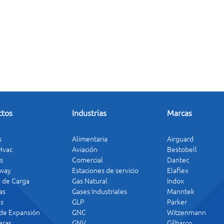
ctos
Industrias
Marcas
s
Alimentaria
Airguard
 Hvac
Aviación
Bestobell
s
Comercial
Dantec
way
Estaciones de servicio
Elaflex
s de Carga
Gas Natural
Indox
as
Gases Industriales
Manntek
s
GLP
Parker
 de Expansión
GNC
Witzenmann
ras
GNV
Gilbarco